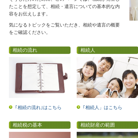
たことを想定して、相続・遺言についての基本的な内
容をお伝えします。
気になるトピッ
クをご覧いただき、相続や遺言の概要
を
ご確認ください。
相続の流れ
相続人
｢相続の流れ｣はこちら
｢相続人」はこちら
相続税の基本
相続財産の範囲