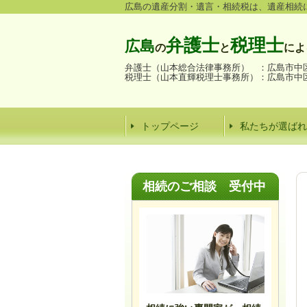
広島の遺産分割・遺言・相続税は、遺産相続
弁護士
税理士
広島
の
と
によ
弁護士（山本総合法律事務所） ：
広島市中区
税理士（山本直輝税理士事務所）：
広島市中区
トップページ
私たちが選ばれ
相続のご
相談
受付中