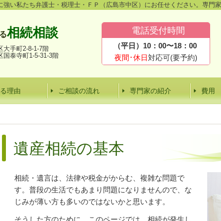
に強い私たち弁護士・税理士・ＦＰ（広島市中区）にお任せください。専門
相続相談
電話受付時間
る
（平日）10：00〜18：00
大手町2-8-1
-7階
国泰寺町1-5-31-3階
夜間･休日
対応可(要予約)
る理由
ご相談の流れ
専門家の紹介
費用
遺産相続の基本
相続・遺言は、法律や税金がからむ、複雑な問題で
す。普段の生活でもあまり問題になりませんので、な
じみが薄い方も多いのではないかと思います。
そうした方のために、このページでは、相続が発生し