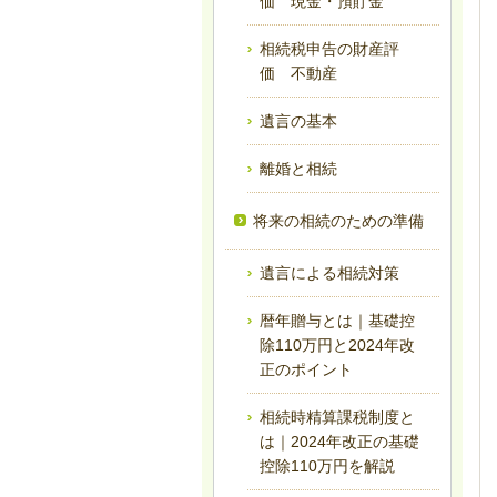
価 現金・預貯金
相続税申告の財産評
価 不動産
遺言の基本
離婚と相続
将来の相続のための準備
遺言による相続対策
暦年贈与とは｜基礎控
除110万円と2024年改
正のポイント
相続時精算課税制度と
は｜2024年改正の基礎
控除110万円を解説