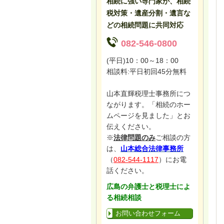
相続に強い専門家が、相続
税対策・遺産分割・遺言な
どの相続問題に共同対応
082-546-0800
(平日)10：00～18：00
相談料:平日初回45分無料
山本直輝税理士事務所につ
ながります。「相続のホー
ムページを見ました」とお
伝えください。
※
法律問題のみ
ご相談の方
は、
山本総合法律事務所
（
082-544-1117
）にお電
話ください。
広島の弁護士と税理士によ
る相続相談
お問い合わせフォーム