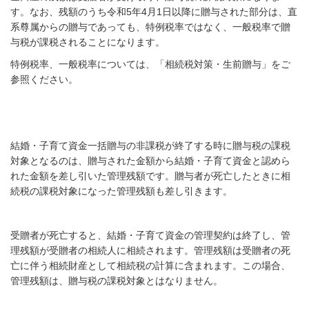
す。なお、残額のうち令和
5
年
4
月
1
日以降に贈与された部分は、直
系尊属からの贈与であっても、特例税率ではなく、一般税率で贈
与税が課税されることになります。
特例税率、一般税率については、「相続税対策・生前贈与」をご
参照ください。
結婚・子育て資金一括贈与の非課税が終了する時に贈与税の課税
対象となるのは、贈与された金額から結婚・子育て資金と認めら
れた金額を差し引いた管理残額です。贈与者が死亡したときに相
続税の課税対象になった管理残額も差し引きます。
受贈者が死亡すると、結婚・子育て資金の管理契約は終了し、管
理残額が受贈者の相続人に相続されます。管理残額は受贈者の死
亡に伴う相続財産として相続税の計算に含まれます。この場合、
管理残額は、贈与税の課税対象とはなりません。