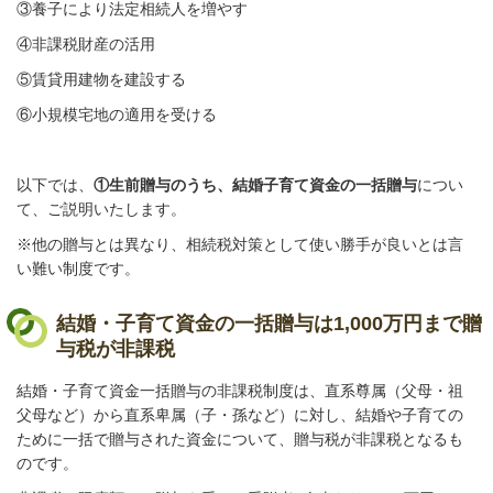
③養子により法定相続人を増やす
④非課税財産の活用
⑤賃貸用建物
を建設する
⑥小規模宅地の適用を受ける
以下では、
①生前贈与のうち、結婚子育て資金の一括贈与
につい
て、ご説明いたします。
※他の贈与とは異なり、相続税対策として使い勝手が良いとは言
い難い制度です。
結婚・子育て資金の一括贈与は
1,000
万円まで贈
与税が非課税
結婚・子育て資金一括贈与の非課税制度は、直系尊属（父母・祖
父母など）から直系卑属（子・孫など）に対し、結婚や子育ての
ために一括で贈与された資金について、贈与税が非課税となるも
のです。