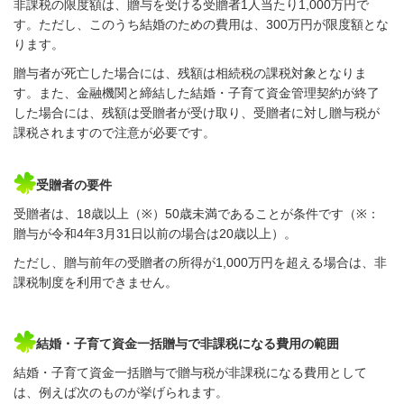
非課税の限度額は、贈与を受ける受贈者
1
人当たり
1,000
万円で
す。ただし、このうち結婚のための費用は、
300
万円が限度額とな
ります。
贈与者が死亡した場合には、残額は相続税の課税対象となりま
す。また、金融機関と締結した結婚・子育て資金管理契約が終了
した場合には、残額は受贈者が受け取り、受贈者に対し贈与税が
課税されますので注意が必要です。
受贈者の要件
受贈者は、
18
歳以上（
※
）
50
歳未満であることが条件です（
※
：
贈与が令和
4
年
3
月
31
日以前の場合は
20
歳以上）。
ただし、贈与前年の受贈者の所得が
1,000
万円を超える場合は、非
課税制度を利用できません。
結婚・子育て資金一括贈与で非課税になる費用の範囲
結婚・子育て資金一括贈与で贈与税が非課税になる費用として
は、例えば次のものが挙げられます。