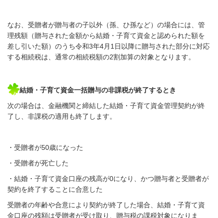
なお、受贈者が贈与者の子以外（孫、ひ孫など）の場合には、管
理残額（贈与された金額から結婚・子育て資金と認められた額を
差し引いた額）のうち令和
3
年
4
月
1
日以降に贈与された部分に対応
する相続税は、通常の相続税額の
2
割加算の対象となります。
結婚・子育て資金一括贈与の非課税が終了するとき
次の場合は、金融機関と締結した結婚・子育て資金管理契約が終
了し、非課税の適用も終了します。
・受贈者が
50
歳になった
・受贈者が死亡した
・結婚・子育て資金口座の残高が
0
になり、かつ贈与者と受贈者が
契約を終了することに合意した
受贈者の年齢や合意により契約が終了した場合、結婚・子育て資
金口座の残額は受贈者が受け取り、贈与税の課税対象になりま