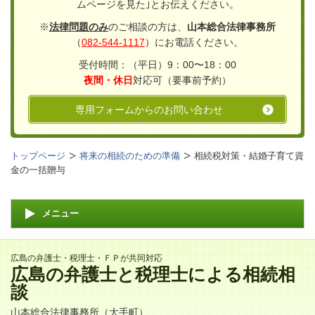
ムページを見た｣とお伝えください。
※
法律問題のみ
のご相談の方は、
山本総合法律事務所
（
082-544-1117
）にお電話ください。
受付時間：（平日）9：00〜18：00
夜間・休日
対応可（要事前予約）
専用フォームからのお問い合わせ
トップページ
将来の相続のための準備
相続税対策・結婚子育て資
金の一括贈与
メニュー
広島の弁護士・税理士・ＦＰが共同対応
広島
の
弁護士
と
税理士
による
相続相
談
山本総合法律事務所
（大手町）