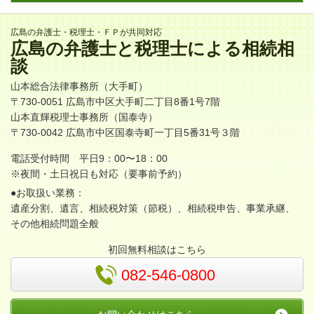
広島の弁護士・税理士・ＦＰが共同対応
広島
の
弁護士
と
税理士
による
相続相
談
山本総合法律事務所
（大手町）
〒730-0051
広島市中区大手町二丁目8番1号7階
山本直輝税理士事務所
（国泰寺）
〒730-0042
広島市中区国泰寺町一丁目5番31号３階
電話受付時間 平日9：00〜18：00
※夜間・土日祝日も対応（要事前予約）
●お取扱い業務：
遺産分割、遺言、相続税対策（節税）、相続税申告、事業承継、
その他相続問題全般
初回無料相談はこちら
082-546-0800