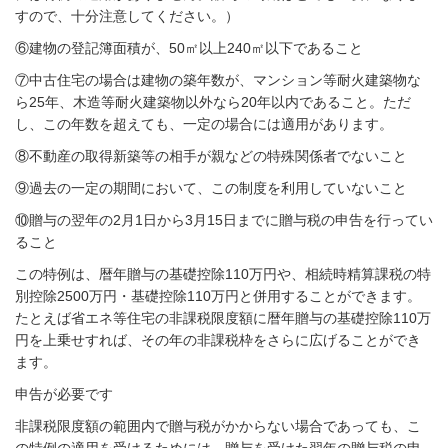
すので、十分注意してください。）
⑥建物の登記簿面積が、50㎡以上240㎡以下であること
⑦中古住宅の場合は建物の築年数が、マンション等耐火建築物な
ら25年、木造等耐火建築物以外なら20年以内であること。ただ
し、この年数を超えても、一定の場合には適用があります。
⑧不動産の取得新築等の相手が親などの特殊関係者でないこと
⑨過去の一定の期間において、この制度を利用していないこと
⑩贈与の翌年の2月1日から3月15日までに贈与税の申告を行ってい
ること
この特例は、暦年贈与の基礎控除110万円や、相続時精算課税の特
別控除2500万円・基礎控除110万円と併用することができます。
たとえば省エネ等住宅の非課税限度額に暦年贈与の基礎控除110万
円を上乗せすれば、その年の非課税枠をさらに広げることができ
ます。
申告が必要です
非課税限度額の範囲内で贈与税がかからない場合であっても、こ