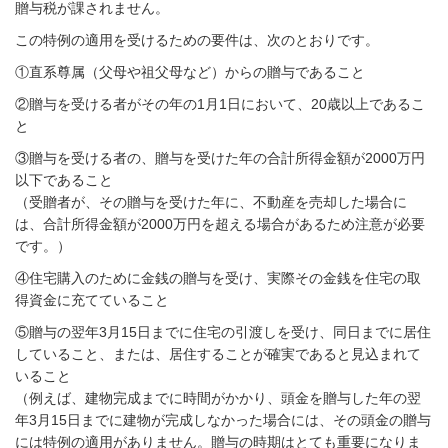
贈与税が課されません。
この特例の適用を受けるための要件は、次のとおりです。
①直系尊属（父母や祖父母など）からの贈与であること
②贈与を受ける者がその年の1月1日において、20歳以上であるこ
と
③贈与を受ける者の、贈与を受けた年の合計所得金額が2000万円
以下であること
（受贈者が、その贈与を受けた年に、不動産を売却した場合に
は、合計所得金額が2000万円を超える場合があるため注意が必要
です。）
④住宅購入のために金銭の贈与を受け、実際その金銭を住宅の取
得資金に充てていること
⑤贈与の翌年3月15日までに住宅の引渡しを受け、同日までに居住
していること、または、居住することが確実であると見込まれて
いること
（例えば、建物完成までに時間がかかり、頭金を贈与した年の翌
年3月15日までに建物が完成しなかった場合には、その頭金の贈与
には特例の適用がありません。贈与の時期はとても重要になりま