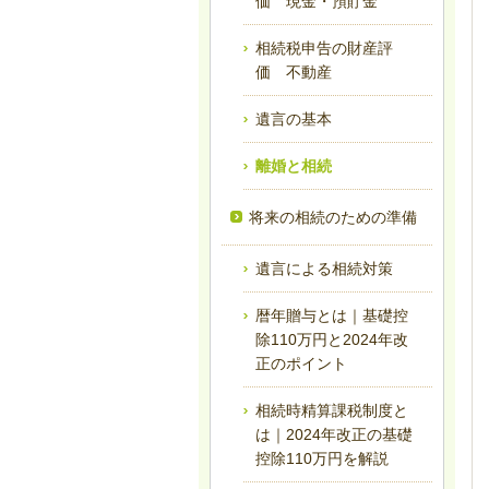
価 現金・預貯金
相続税申告の財産評
価 不動産
遺言の基本
離婚と相続
将来の相続のための準備
遺言による相続対策
暦年贈与とは｜基礎控
除110万円と2024年改
正のポイント
相続時精算課税制度と
は｜2024年改正の基礎
控除110万円を解説