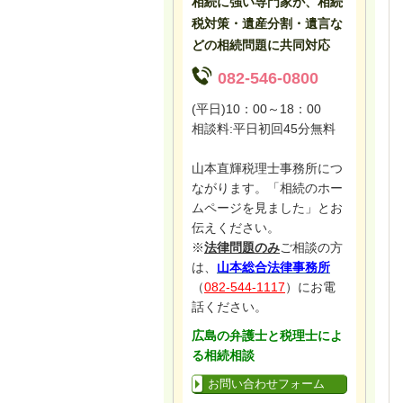
相続に強い専門家が、相続
税対策・遺産分割・遺言な
どの相続問題に共同対応
082-546-0800
(平日)10：00～18：00
相談料:平日初回45分無料
山本直輝税理士事務所につ
ながります。「相続のホー
ムページを見ました」とお
伝えください。
※
法律問題のみ
ご相談の方
は、
山本総合法律事務所
（
082-544-1117
）にお電
話ください。
広島の弁護士と税理士によ
る相続相談
お問い合わせフォーム