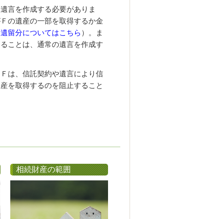
に遺言を作成する必要がありま
がＦの遺産の一部を取得するか金
（
遺留分についてはこちら
）
。ま
することは、通常の遺言を作成す
。
Ｆは、信託契約や
遺言により信
遺産を取得するのを阻止すること
相続財産の範囲