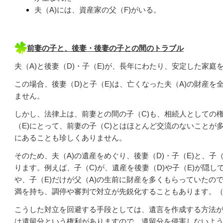
夫（A)には、資産家の父（F)がいる。
前妻の子と、後妻・後妻の子との間のトラブル
夫（A)と後妻（D)・子（E)が、長年にわたり、安定した家庭
この場合、後妻（D)と子（E)は、亡くなった夫（A)の財産
ません。
しかし、法律上は、前妻との間の子（C)も、相続人としての権
（E)にとって、前妻の子（C)とはほとんど交流のないことが
にあることも珍しくありません。
そのため、夫（A)の遺産をめぐり、後妻（D)・子（E)と、子
ります。例えば、子（C)が、遺産を後妻（D)や子（E)が隠
や、子（E)だけが父（A)の生前に財産を多くもらっていたの
満を持ち、調停や審判で対立が先鋭化することもあります。
こうした対立を回避する手段としては、遺言を作成する方法
は遺留分という権利がありますので、遺留分を侵害しないよ