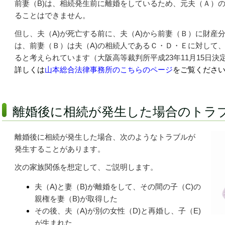
前妻（B)は、相続発生前に離婚をしているため、元夫（Ａ）
ることはできません。
但し、夫（A)が死亡する前に、夫（A)から前妻（Ｂ）に財産
は、前妻（Ｂ）は夫（A)の相続人であるＣ・Ｄ・Ｅに対して
ると考えられています（大阪高等裁判所平成23年11月15日決
詳しくは
山本総合法律事務所のこちらのページ
をご覧くださ
離婚後に相続が発生した場合のトラ
離婚後に相続が発生した場合、次のようなトラブルが
発生することがあります。
次の家族関係を想定して、ご説明します。
夫（A)と妻（B)が離婚をして、その間の子（C)の
親権を妻（B)が取得した
その後、夫（A)が別の女性（D)と再婚し、子（E)
が生まれた