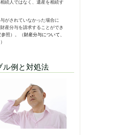
の相続人ではなく、遺産を相続す
分与がされていなかった場合に
、財産分与を請求することができ
定参照）。（
財産分与について、
い
）
ブル例と対処法