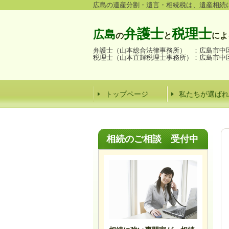
広島の遺産分割・遺言・相続税は、遺産相続
弁護士
税理士
広島
の
と
によ
弁護士（山本総合法律事務所） ：
広島市中区
税理士（山本直輝税理士事務所）：
広島市中区
トップページ
私たちが選ばれ
相続のご
相談
受付中