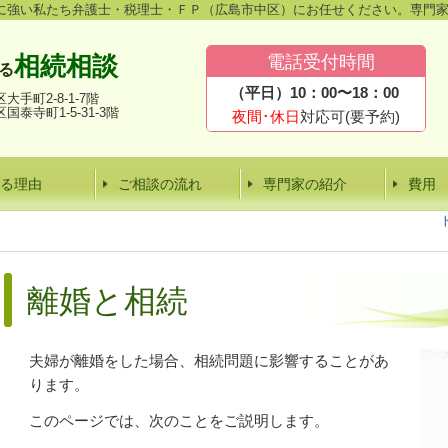
に強い私たち弁護士・税理士・ＦＰ（広島市中区）にお任せください。専門
相続相談
電話受付時間
る
（平日）10：00〜18：00
大手町2-8-1
-7階
国泰寺町1-5-31-3階
夜間･休日
対応可(要予約)
る理由
ご相談の流れ
専門家の紹介
費用
離婚と相続
夫婦が離婚をした場合、相続問題に影響することがあ
ります。
このページでは、次のことをご説明します。