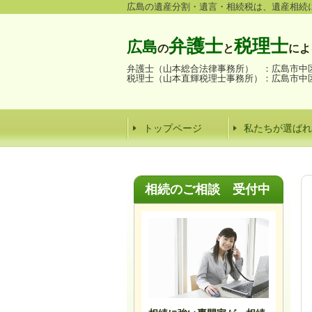
広島の遺産分割・遺言・相続税は、遺産相続
弁護士
税理士
広島
の
と
によ
弁護士（山本総合法律事務所） ：
広島市中区
税理士（山本直輝税理士事務所）：
広島市中区
トップページ
私たちが選ばれ
相続のご
相談
受付中