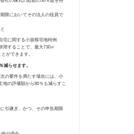
会社の株式の総数の50％超を持
告期限においてその法人の役員で
こと
の自宅に関する小規模宅地特例
併用することで、最大730㎡
すことができます。
％減らせます。
、次の要件を満たす場合には、小
土地の評価額から80％も減らすこ
でに引継ぎ、かつ、その申告期限
土地の場合