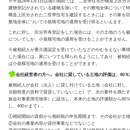
※平成26年1月1日以後の相続では、二世帯住宅が構造上区分
建物登記がされている建物を除いて、その敷地全体について
構造上区分された二世帯住宅を建設するときには、その家を
敷地全体について小規模宅地の適用を受け得るといえます。
これに対し、区分所有登記をした場合には、その土地のうち
についてしか、小規模宅地の適用を受けることができません
※被相続人が要介護認定を受けていたなどのやむをえない事
した場合には、家にいつでも帰られるようにしてあり、被相
ば小規模宅地の適用を受けることができます。
会社経営者の方へ。会社に貸している土地の評価は、80％
被相続人が会社（法人）に貸し付けている土地（会社に対し
当額程度の賃料で賃貸していないこと）で、次の要件を満た
族会社事業用宅地等）に該当し、本来の土地の評価額から80
し、400㎡まで）。
①相続開始の直前から相続税の申告期限まで、その会社が土
②会社の事業内容が貸付事業などでないこと