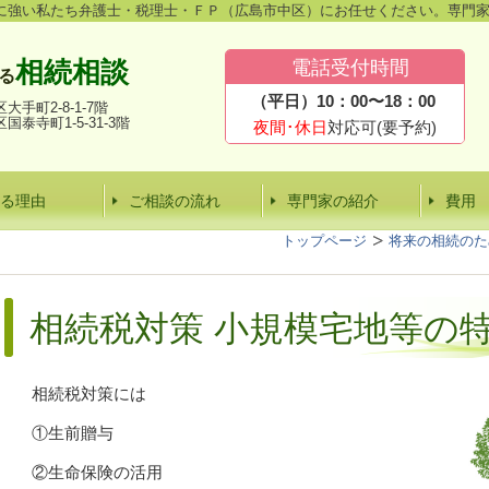
に強い私たち弁護士・税理士・ＦＰ（広島市中区）にお任せください。専門
相続相談
電話受付時間
る
（平日）10：00〜18：00
大手町2-8-1
-7階
国泰寺町1-5-31-3階
夜間･休日
対応可(要予約)
る理由
ご相談の流れ
専門家の紹介
費用
トップページ
将来の相続のた
相続税対策 小規模宅地等の
相続税対策には
①生前贈与
②生命保険の活用