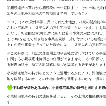
①相続開始の直前から相続税の申告期限まで、その土地で貸
②その土地を相続税の申告期限まで有していること
※(１)、(２)の貸付事業に用いられた土地は、相続の開始前3
された宅地等（「３年以内の貸付宅地等」といいます。）を
ただし、相続開始前3年以内に新たに貸付事業の用に供された
まで3年を超えて引き続き事業的規模（貸し付けている建物が
上）の貸付事業を行っていた場合には、「３年以内の貸付宅
※この特例は、前記の居住用土地や会社に貸し付けている事
に関する小規模宅地特例との併用ができません。その関係で
る限度面積を、所定の計算式に基づき算出する必要がありま
小規模宅地等の特例をどのように適用するかにより、評価額
地を取得するのか、どの土地に特例を適用するのかを、慎重
不動産が複数ある場合に小規模宅地等の特例を適用する際
小規模宅地等の特例の適用を受けると、その土地の相続税評
す。