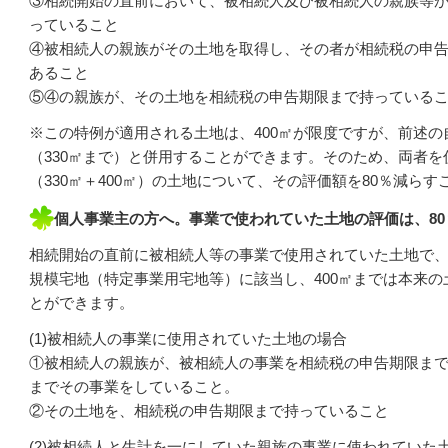
③相続開始の直前において、被相続人及び被相続人の親族等が
っていること
④被相続人の親族がその土地を取得し、その者が相続税の申
あること
⑤④の親族が、その土地を相続税の申告期限まで持っている
※この特例が適用される土地は、400㎡が限度ですが、前述
（330㎡まで）と併用することができます。そのため、両者を
（330㎡＋400㎡）の土地について、その評価額を80％減ら
個人事業主の方へ。事業で使われていた土地の評価は、80
相続開始の直前に被相続人等の事業で使用されていた土地で
規模宅地（特定事業用宅地等）に該当し、400㎡までは本来の
とができます。
(1)被相続人の事業に使用されていた土地の場合
①被相続人の親族が、被相続人の事業を相続税の申告期限ま
までその事業をしていること。
②その土地を、相続税の申告期限まで持っていること
(2)被相続人と生計を一にしていた親族の事業に使われていた