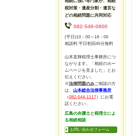
相続に強い専門家が、相続
税対策・遺産分割・遺言な
どの相続問題に共同対応
082-546-0800
(平日)10：00～18：00
相談料:平日初回45分無料
山本直輝税理士事務所につ
ながります。「相続のホー
ムページを見ました」とお
伝えください。
※
法律問題のみ
ご相談の方
は、
山本総合法律事務所
（
082-544-1117
）にお電
話ください。
広島の弁護士と税理士によ
る相続相談
お問い合わせフォーム