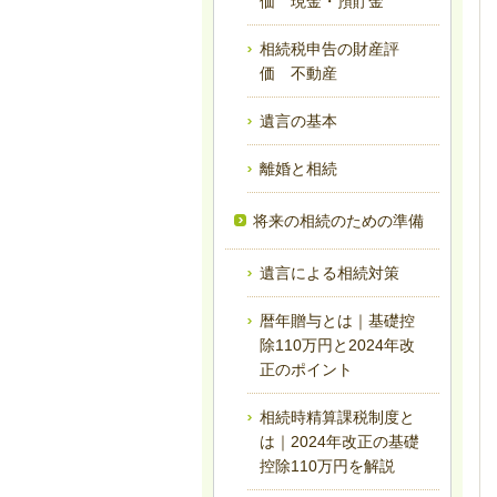
価 現金・預貯金
相続税申告の財産評
価 不動産
遺言の基本
離婚と相続
将来の相続のための準備
遺言による相続対策
暦年贈与とは｜基礎控
除110万円と2024年改
正のポイント
相続時精算課税制度と
は｜2024年改正の基礎
控除110万円を解説