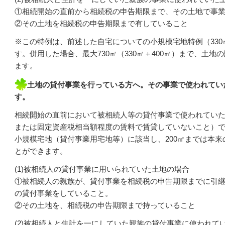
①相続開始の直前から相続税の申告期限まで、その土地で事
②その土地を相続税の申告期限まで有していること
※この特例は、前述した自宅についての小規模宅地特例（33
す。併用した場合、最大730㎡（330㎡＋400㎡）まで、土地
ます。
土地の貸付事業を行っている方へ。その事業で使われてい
す。
相続開始の直前において被相続人等の貸付事業で使われてい
または固定資産税相当額程度の賃料で賃貸していないこと）
小規模宅地（貸付事業用宅地等）に該当し、200㎡までは本来
とができます。
(1)被相続人の貸付事業に用いられていた土地の場合
①被相続人の親族が、貸付事業を相続税の申告期限までに引
の貸付事業をしていること。
②その土地を、相続税の申告期限まで持っていること
(2)被相続人と生計を一にしていた親族の貸付事業に使われて