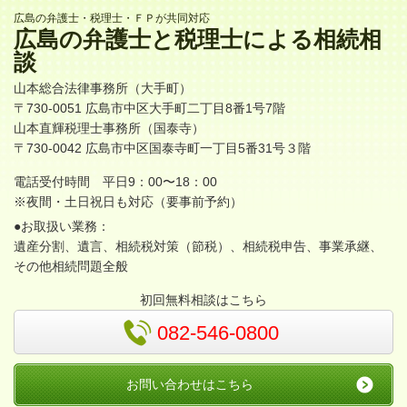
広島の弁護士・税理士・ＦＰが共同対応
広島
の
弁護士
と
税理士
による
相続相
談
山本総合法律事務所
（大手町）
〒730-0051
広島市中区大手町二丁目8番1号7階
山本直輝税理士事務所
（国泰寺）
〒730-0042
広島市中区国泰寺町一丁目5番31号３階
電話受付時間 平日9：00〜18：00
※夜間・土日祝日も対応（要事前予約）
●お取扱い業務：
遺産分割、遺言、相続税対策（節税）、相続税申告、事業承継、
その他相続問題全般
初回無料相談はこちら
082-546-0800
お問い合わせはこちら